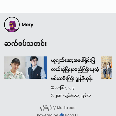
Mery
ဆက်စပ်သတင်း
ယူဂျယ်ဆော့အပေါ်ရိုင်းပြ
တယ်ဆိုပြီးနာမည်ကြီးနေတဲ့
မင်းသမီးကြီး ဂျွန်ဒိုယွန်း
၁၁-သြ-၂၀၂၄
၂pm
·
လွန်ခဲ့သော ၂ နှစ် က
မူပိုင်ခွင့်
Mediaload
Powered by
Bong I.T