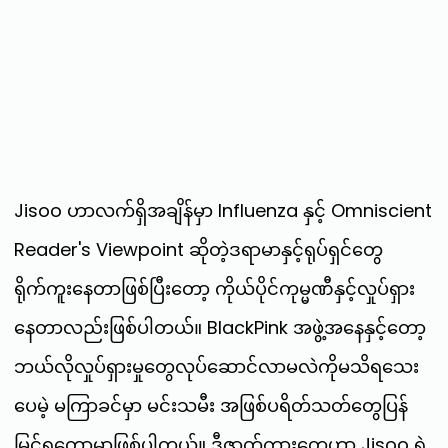
Jisoo ဟာလက်ရှိအချိန်မှာ Influenza နှင့် Omniscient
Reader's Viewpoint ဆိုတဲ့ဒရာမာနှင့်ရုပ်ရှင်တွေ
ရိုက်ကူးနေတာဖြစ်ပြီးတော့ ကိုယ်ပိုင်ကုမ္မဏီနှင့်လှုပ်ရှား
နေတာလည်းဖြစ်ပါတယ်။ BlackPink အဖွဲ့အနေနှင့်တော့
ဘယ်လိုလှုပ်ရှားမှုတွေလုပ်ဆောင်လာမလဲကိုမသိရသေး
ပေမဲ့ မကြာခင်မှာ မင်းသမီး အဖြစ်ပရိတ်သတ်တွေပြန်
မြင်ရတော့မှာဖြစ်ပါတယ်။ ဒီဇာတ်ကားတွေဟာ Jisoo ရဲ့