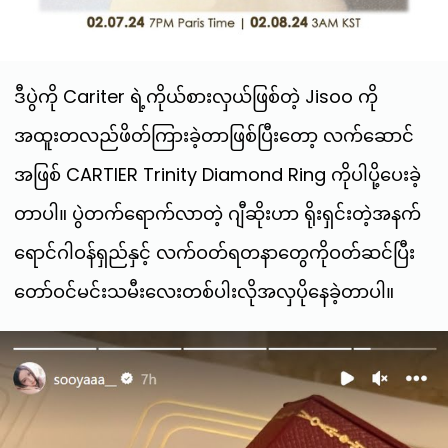
ဒီပွဲကို Cariter ရဲ့ကိုယ်စားလှယ်ဖြစ်တဲ့ Jisoo ကို
အထူးတလည်ဖိတ်ကြားခဲ့တာဖြစ်ပြီးတော့ လက်ဆောင်
အဖြစ် CARTIER Trinity Diamond Ring ကိုပါပို့ပေးခဲ့
တာပါ။ ပွဲတက်ရောက်လာတဲ့ ဂျီဆိုးဟာ ရိုးရှင်းတဲ့အနက်
ရောင်ဂါဝန်ရှည်နှင့် လက်ဝတ်ရတနာတွေကိုဝတ်ဆင်ပြီး
တော်ဝင်မင်းသမီးလေးတစ်ပါးလိုအလှပိုနေခဲ့တာပါ။