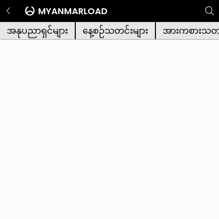
MYANMARLOAD
အနုပညာရှင်များ
နေ့စဉ်သတင်းများ
အားကစားသတင