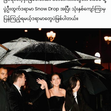
ပွဲဦးထွက်ဒရာမာ Snow Drop အပြီး သုံးနှစ်ကျော်ကြာမှ
ပြန်ကြည့်ရမယ့်ဒရာမာတွေပဲဖြစ်ပါတယ်။