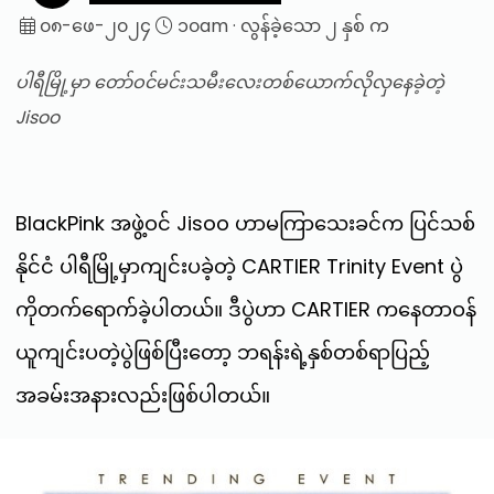
၀၈-ဖေ-၂၀၂၄
၁၀am
·
လွန်ခဲ့သော ၂ နှစ် က
ပါရီမြို့မှာ တော်ဝင်မင်းသမီးလေးတစ်ယောက်လိုလှနေခဲ့တဲ့
Jisoo
BlackPink အဖွဲ့ဝင် Jisoo ဟာမကြာသေးခင်က ပြင်သစ်
နိုင်ငံ ပါရီမြို့မှာကျင်းပခဲ့တဲ့ CARTIER Trinity Event ပွဲ
ကိုတက်ရောက်ခဲ့ပါတယ်။ ဒီပွဲဟာ CARTIER ကနေတာဝန်
ယူကျင်းပတဲ့ပွဲဖြစ်ပြီးတော့ ဘရန်းရဲ့နှစ်တစ်ရာပြည့်
အခမ်းအနားလည်းဖြစ်ပါတယ်။