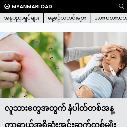
MYANMARLOAD
အနုပညာရှင်များ
နေ့စဉ်သတင်းများ
အားကစားသတင
လူသားတွေအတွက် နံပါတ်တစ်အန္
တာရာယ်အရှိဆုံးအင်းဆက်တစ်မျိုး