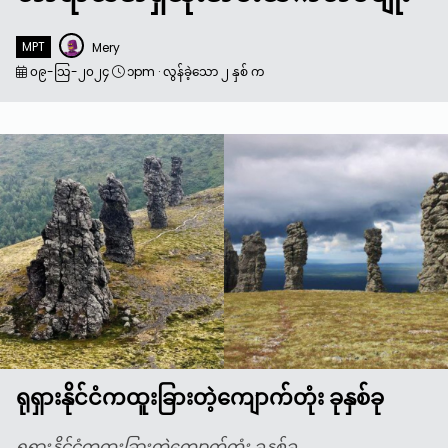
MPT
Mery
၀၉-သြ-၂၀၂၄
၁pm
·
လွန်ခဲ့သော ၂ နှစ် က
ရုရှားနိုင်ငံကထူးခြားတဲ့ကျောက်တုံး ခုနှစ်ခု
ရုရှားနိုင်ငံကထူးခြားတဲ့ကျောက်တုံး ခုနှစ်ခု