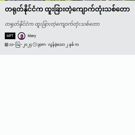
တရုတ်နိုင်ငံက ထူးခြားတဲ့ကျောက်တုံးသစ်တော
တရုတ်နိုင်ငံက ထူးခြားတဲ့ကျောက်တုံးသစ်တော
MPT
Mery
၁၁-သြ-၂၀၂၄
၃pm
·
လွန်ခဲ့သော ၂ နှစ် က