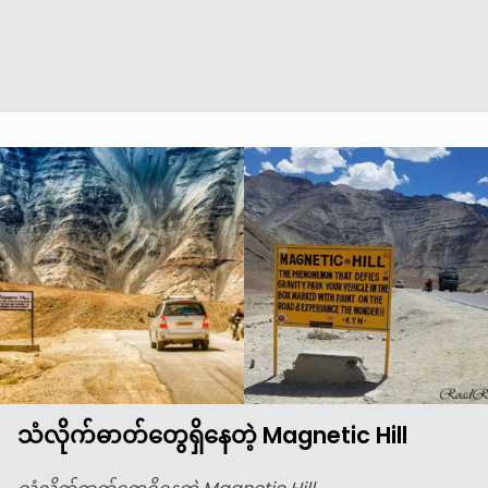
သံလိုက်ဓာတ်တွေရှိနေတဲ့ Magnetic Hill