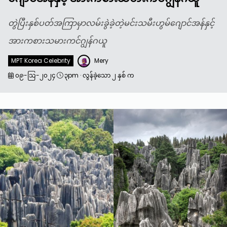
တွဲပြီးနှစ်ပတ်အကြာမှာလမ်းခွဲခဲ့တဲ့မင်းသမီးဟွမ်ဂျောင်အန်နှင့်
အားကစားသမားကင်ဂျွန်ဂယူ
MPT Korea Celebrity
Mery
၀၉-သြ-၂၀၂၄
၃pm
·
လွန်ခဲ့သော ၂ နှစ် က