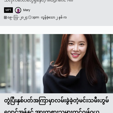
သံလိုက်ဓာတ်တွေရှိနေတဲ့ Magnetic Hill
MPT
Mery
၀၉-သြ-၂၀၂၄
၁pm
·
လွန်ခဲ့သော ၂ နှစ် က
တွဲပြီးနှစ်ပတ်အကြာမှာလမ်းခွဲခဲ့တဲ့မင်းသမီးဟွမ်
ဂျောင်အန်နှင့် အားကစားသမားကင်ဂျွန်ဂယူ