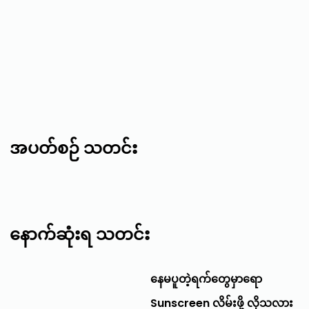
အပတ်စဉ် သတင်း
နောက်ဆုံးရ သတင်း
နေမပူတဲ့ရက်တွေမှာရော
Sunscreen လိမ်းဖို့ လိုသလား