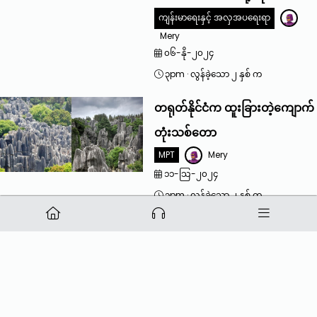
ကျန်းမာရေးနှင့် အလှအပရေးရာ
Mery
၀၆-နို-၂၀၂၄
၃pm
·
လွန်ခဲ့သော ၂ နှစ် က
တရုတ်နိုင်ငံက ထူးခြားတဲ့ကျောက်
တုံးသစ်တော
MPT
Mery
၁၁-သြ-၂၀၂၄
၃pm
·
လွန်ခဲ့သော ၂ နှစ် က
ယူဂျယ်ဆော့အပေါ်ရိုင်းပြတယ်ဆို
ပြီးနာမည်ကြီးနေတဲ့ မင်းသမီးကြီး
ဂျွန်ဒိုယွန်း
MPT Korea Celebrity
Mery