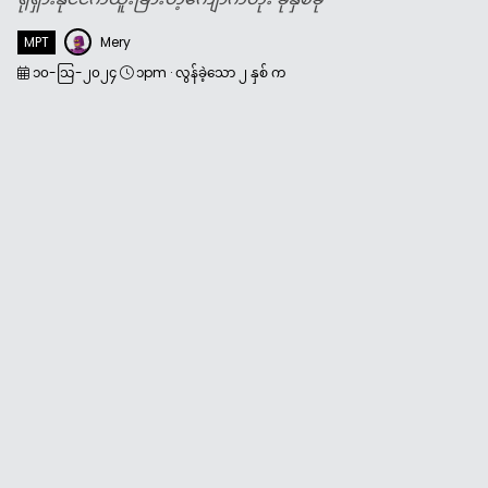
MPT
Mery
၁၀-သြ-၂၀၂၄
၁pm
·
လွန်ခဲ့သော ၂ နှစ် က