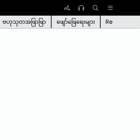
ဗဟုသုတအဖြာဖြာ
ဖျော်ဖြေရေးများ
Reality Ga