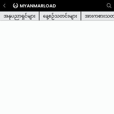
MYANMARLOAD
အနုပညာရှင်များ
နေ့စဉ်သတင်းများ
အားကစားသတင