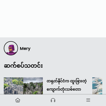
Mery
ဆက်စပ်သတင်း
တရုတ်နိုင်ငံက ထူးခြားတဲ့
ကျောက်တုံးသစ်တော
၁၁-သြ-၂၀၂၄
၃pm
·
လွန်ခဲ့သော ၂ နှစ် က