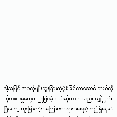
ဒါ့အပြင် အခုလိုမျိုးထူးခြားတဲ့ပုံစံဖြစ်လာအောင် ဘယ်လို
တိုက်စားမှုတွေကပြုပြင်ခဲ့တယ်ဆိုတာကလည်း လျှို့ဝှက်
ပြီးတော့ ထူးခြားတဲ့အကြောင်းအရာအနေနှင့်တည်ရှိနေဆဲ