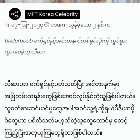
MPT Korea Celebrity
၀၇-သြ-၂၀၂၄
၁၁am
·
လွန်ခဲ့သော ၂ နှစ် က
Underboob ဖက်ရှင်နှင့်အင်တာနက်တစ်ခွင်လုံးကို လှုပ်ရှား
သွားစေခဲ့တဲ့ လီဆာ
လီဆာဟာ ဖက်ရှင်နှင့်ပတ်သတ်ပြီး အင်တာနက်မှာ
အမြဲတမ်းထရန်းတွေဖြစ်အောင်လုပ်နိုင်တဲ့သူဖြစ်ပါတယ်။
သူဝတ်စားဆင်ယင်မှုတွေအပါအဝင်သူ့ရဲ့ဆိုရှယ်မီဒီယာပို့
စ်တွေဟာ ပရိတ်သတ်မဟုတ်တဲ့သူတွေတောင်မှ စောင့်
ကြည့်ပြီးအတုယူကြလေ့ရှိတာဖြစ်ပါတယ်။