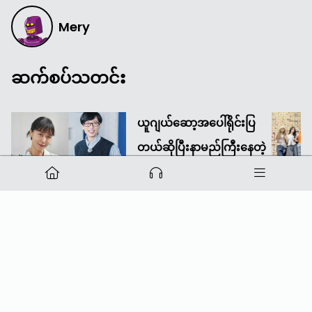
Mery
ဆက်စပ်သတင်း
ယူဂျယ်ဆော့အပေါ်ရိုင်းပြ
တယ်ဆိုပြီးနာမည်ကြီးနေတဲ့
မင်းသမီးကြီး ဂျွန်ဒိုယွန်း
၁၁-သြ-၂၀၂၄
၂pm
·
လွန်ခဲ့သော ၂ နှစ် က
မူပိုင်ခွင့်
Mediaload
Powered by
Bong I.T