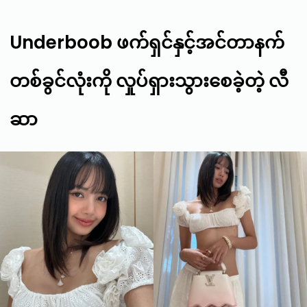
Underboob ဖက်ရှင်နှင့်အင်တာနက်
တစ်ခွင်လုံးကို လှုပ်ရှားသွားစေခဲ့တဲ့ လီ
ဆာ