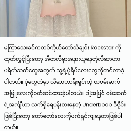
မကြာသေးခင်ကတစ်ကိုယ်တော်သီချင်း Rockstar ကို
ထုတ်လွှင့်ပြီးတော့ အီတလီမှာအနားယူနေတဲ့လီဆာဟာ
ပရိတ်သတ်တွေအတွက် သူ့ရဲ့ပုံရိပ်လေးတွေကိုတင်လာခဲ့
ပါတယ်။ ပုံတွေထဲမှာ လီဆာဟာရိုးရှင်းတဲ့ ဇာဝမ်းဆက်
အဖြူလေးကိုဝတ်ဆင်ထားခဲ့ပါတယ်။ ဒါ့အပြင် ဝမ်းဆက်
ရဲ့အင်္ကျီဟာ လက်ရှိရေပန်းစားနေတဲ့ Underboob ဒီဇိုင်း
ဖြစ်ပြီးတော့ တော်တော်လေးကိုဖက်ရှင်ကျနေတာဖြစ်ပါ
တယ်။