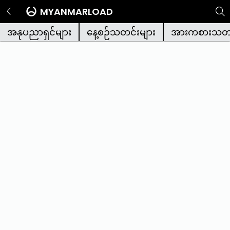
MYANMARLOAD
အနုပညာရှင်များ
နေ့စဉ်သတင်းများ
အားကစားသတင