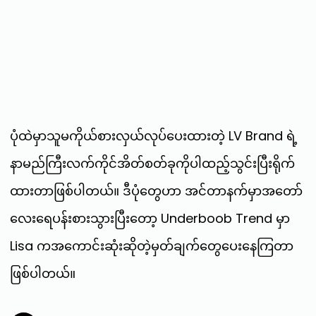
ပုံထဲမှာသူမကိုယ်စားလှယ်လုပ်ပေးထားတဲ့ LV Brand ရဲ့
နာမည်ကြီးလက်ကိုင်အိတ်စတ်ခုကိုပါထည့်သွင်းပြီးရိုက်
ထားတာဖြစ်ပါတယ်။ ဒီပုံတွေဟာ အင်တာနက်မှာအတော်
လေးရေပန်းစားသွားပြီးတော့ Underboob Trend မှာ
Lisa ကအကောင်းဆုံးဆိုတဲ့မှတ်ချက်တွေပေးနေကြတာ
ဖြစ်ပါတယ်။