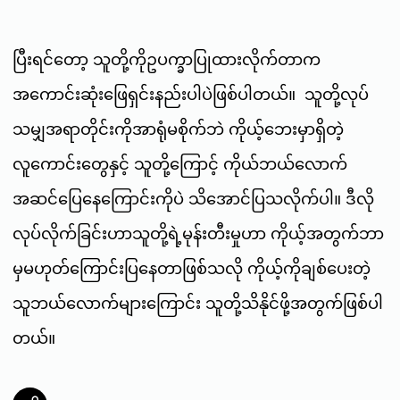
ပြီးရင်တော့ သူတို့ကိုဥပက္ခာပြုထားလိုက်တာက
အကောင်းဆုံးဖြေရှင်းနည်းပါပဲဖြစ်ပါတယ်။ သူတို့လုပ်
သမျှအရာတိုင်းကိုအာရုံမစိုက်ဘဲ ကိုယ့်ဘေးမှာရှိတဲ့
လူကောင်းတွေနှင့် သူတို့ကြောင့် ကိုယ်ဘယ်လောက်
အဆင်ပြေနေကြောင်းကိုပဲ သိအောင်ပြသလိုက်ပါ။ ဒီလို
လုပ်လိုက်ခြင်းဟာသူတို့ရဲ့မုန်းတီးမှုဟာ ကိုယ့်အတွက်ဘာ
မှမဟုတ်ကြောင်းပြနေတာဖြစ်သလို ကိုယ့်ကိုချစ်ပေးတဲ့
သူဘယ်လောက်များကြောင်း သူတို့သိနိုင်ဖို့အတွက်ဖြစ်ပါ
တယ်။