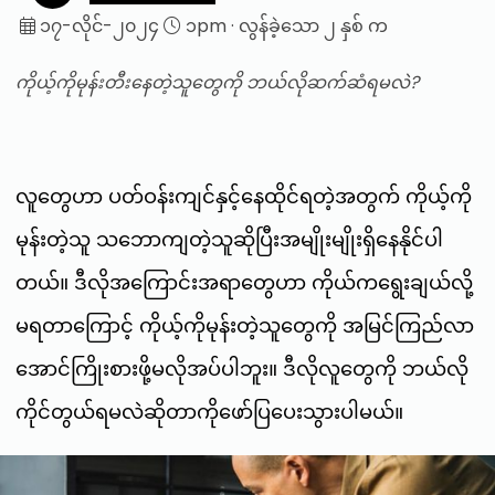
၁၇-လိုင်-၂၀၂၄
၁pm
·
လွန်ခဲ့သော ၂ နှစ် က
ကိုယ့်ကိုမုန်းတီးနေတဲ့သူတွေကို ဘယ်လိုဆက်ဆံရမလဲ?
လူတွေဟာ ပတ်ဝန်းကျင်နှင့်နေထိုင်ရတဲ့အတွက် ကိုယ့်ကို
မုန်းတဲ့သူ သဘောကျတဲ့သူဆိုပြီးအမျိုးမျိုးရှိနေနိုင်ပါ
တယ်။ ဒီလိုအကြောင်းအရာတွေဟာ ကိုယ်ကရွေးချယ်လို့
မရတာကြောင့် ကိုယ့်ကိုမုန်းတဲ့သူတွေကို အမြင်ကြည်လာ
အောင်ကြိုးစားဖို့မလိုအပ်ပါဘူး။ ဒီလိုလူတွေကို ဘယ်လို
ကိုင်တွယ်ရမလဲဆိုတာကိုဖော်ပြပေးသွားပါမယ်။