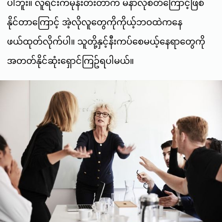
ပါဘူး။ လူရင်းကမုန်းတီးတာက မနာလိုစိတ်ကြောင့်ဖြစ်
နိုင်တာကြောင့် အဲ့လိုလူတွေကိုကိုယ့်ဘဝထဲကနေ
ဖယ်ထုတ်လိုက်ပါ။ သူတို့နှင့်နီးကပ်စေမယ့်နေရာတွေကို
အတတ်နိုင်ဆုံးရှောင်ကြဥ်ရပါမယ်။