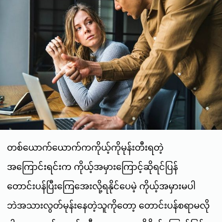
တစ်ယောက်ယောက်ကကိုယ့်ကိုမုန်းတီးရတဲ့
အကြောင်းရင်းက ကိုယ့်အမှားကြောင့်ဆိုရင်ပြန်
တောင်းပန်ပြီးကြေအေးလို့ရနိုင်ပေမဲ့ ကိုယ့်အမှားမပါ
ဘဲအသားလွတ်မုန်းနေတဲ့သူကိုတော့ တောင်းပန်စရာမလို