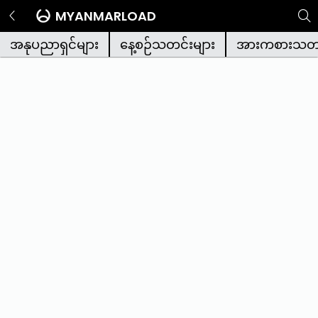
MYANMARLOAD
အနုပညာရှင်များ
နေ့စဉ်သတင်းများ
အားကစားသတင