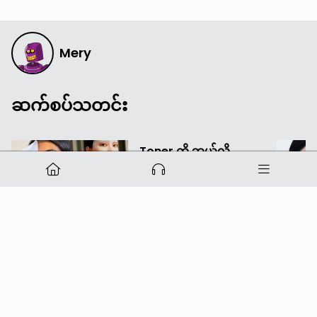
Mery
ဆက်စပ်သတင်း
Toner ကို ဘယ်လို
အသုံးပြုမလဲ?
၀၈-သြ-၂၀၂၄
၄pm
·
လွန်ခဲ့သော ၂ နှစ် က
မူပိုင်ခွင့်
Mediaload
Powered by
Bong I.T