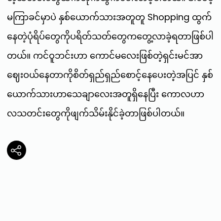
မကြာခင်မှာပဲ နှစ်ယောက်သားအတူတူ Shopping ထွက်
နေတဲ့ပုံရိပ်တွေကိုပရိတ်သတ်တွေကတွေ့လာခဲ့ရတာဖြစ်ပါ
တယ်။ ကင်ဝူဘင်းဟာ ကောင်မလေးဖြစ်တဲ့ရှင်းမင်အာ
ဈေးဝယ်နေတာကိုစိတ်ရှည်ရှည်စောင့်နေပေးတဲ့အပြင် နှစ်
ယောက်သားဟာသေချာလေးအတူရှိနေပြီး ကောလဟာ
လသတင်းတွေကိုဖျက်သိမ်းနိုင်ခဲ့တာဖြစ်ပါတယ်။