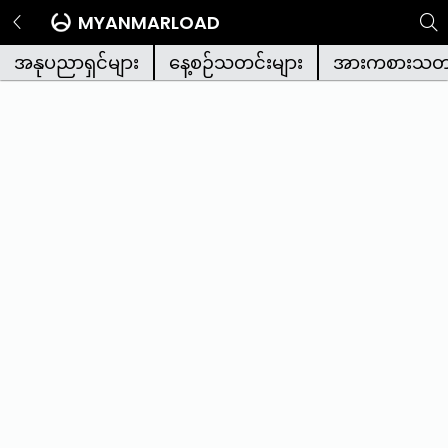
MYANMARLOAD
အနုပညာရှင်များ
နေ့စဉ်သတင်းများ
အားကစားသတင