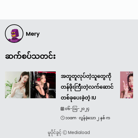
Mery
ဆက်စပ်သတင်း
အတူတူလုပ်တဲ့သူတွေကို
တန်ဖိုးကြီးတဲ့လက်ဆောင်
တစ်ခုပေးခဲ့တဲ့ IU
၀၆-သြ-၂၀၂၄
၁၁am
·
လွန်ခဲ့သော ၂ နှစ် က
မူပိုင်ခွင့်
Mediaload