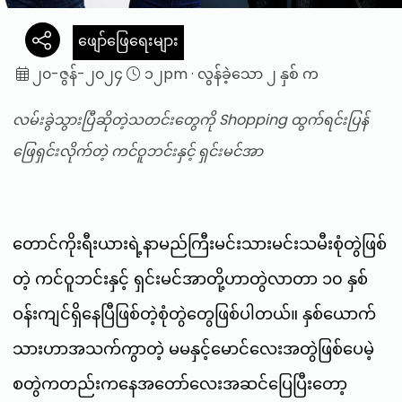
ဖျော်ဖြေရေးများ
၂၀-ဇွန်-၂၀၂၄
၁၂pm
·
လွန်ခဲ့သော ၂ နှစ် က
လမ်းခွဲသွားပြီဆိုတဲ့သတင်းတွေကို Shopping ထွက်ရင်းပြန်
ဖြေရှင်းလိုက်တဲ့ ကင်ဝူဘင်းနှင့် ရှင်းမင်အာ
တောင်ကိုးရီးယားရဲ့နာမည်ကြီးမင်းသားမင်းသမီးစုံတွဲဖြစ်
တဲ့ ကင်ဝူဘင်းနှင့် ရှင်းမင်အာတို့ဟာတွဲလာတာ ၁၀ နှစ်
ဝန်းကျင်ရှိနေပြီဖြစ်တဲ့စုံတွဲတွေဖြစ်ပါတယ်။ နှစ်ယောက်
သားဟာအသက်ကွာတဲ့ မမနှင့်မောင်လေးအတွဲဖြစ်ပေမဲ့
စတွဲကတည်းကနေအတော်လေးအဆင်ပြေပြီးတော့