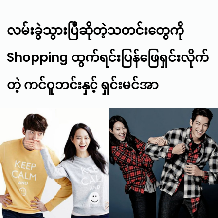
လမ်းခွဲသွားပြီဆိုတဲ့သတင်းတွေကို
Shopping ထွက်ရင်းပြန်ဖြေရှင်းလိုက်
တဲ့ ကင်ဝူဘင်းနှင့် ရှင်းမင်အာ