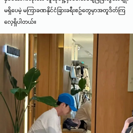
မရှိပေမဲ့ မကြာခဏနိုင်ငံခြားခရီးစဥ်တွေမှာအတူဒိတ်ကြ
လေ့ရှိပါတယ်။