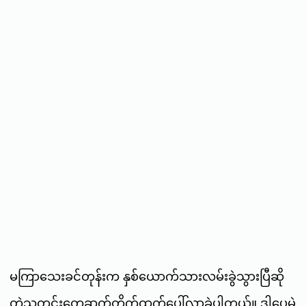
မကြာသေးခင်တုန်းက နှစ်ယောက်သားလမ်းခွဲသွားပြီဆို
တဲ့သတင်းတွေဆက်တိုက်ထွက်ပေါ်လာခဲ့ပါတယ်။ ဒါပေမဲ့