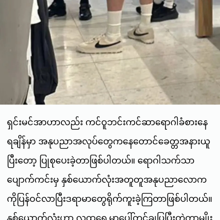
ရှင်းမင်အာဟာလည်း ကင်ဝူဘင်းကင်ဆာရောဂါခံစားနေ
ရချိန်မှာ အနုပညာအလုပ်တွေကနေတောင်ခေတ္တအနားယူ
ပြီးတော့ ပြုစုပေးခဲ့တာဖြစ်ပါတယ်။ ရောဂါသက်သာ
ပျောက်ကင်းမှ နှစ်ယောက်လုံးအတူတူအနုပညာလောက
ကိုပြန်ဝင်လာပြီးဒရာမာတွေရိုက်ကူးခဲ့ကြတာဖြစ်ပါတယ်။
နှစ်ယောက်လုံးဟာ လူထုရှေ့မှာပေါ်တင်ချပြပြီးတွဲတာမျိုး