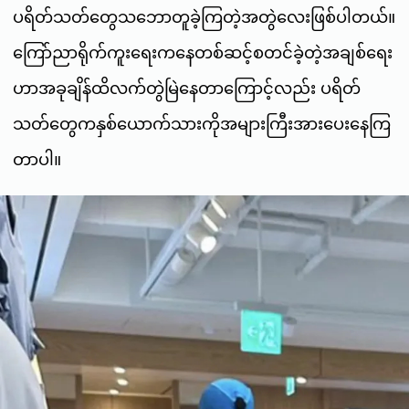
ပရိတ်သတ်တွေသဘောတူခဲ့ကြတဲ့အတွဲလေးဖြစ်ပါတယ်။
ကြော်ညာရိုက်ကူးရေးကနေတစ်ဆင့်စတင်ခဲ့တဲ့အချစ်ရေး
ဟာအခုချိန်ထိလက်တွဲမြဲနေတာကြောင့်လည်း ပရိတ်
သတ်တွေကနှစ်ယောက်သားကိုအများကြီးအားပေးနေကြ
တာပါ။